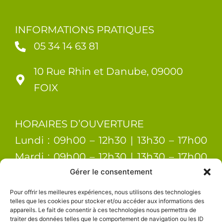
INFORMATIONS PRATIQUES
05 34 14 63 81
10 Rue Rhin et Danube, 09000
FOIX
HORAIRES D’OUVERTURE
Lundi : 09h00 – 12h30 | 13h30 – 17h00
Mardi : 09h00 – 12h30 | 13h30 – 17h00
Mercredi : 09h00 – 12h30 | 13h30 –
Gérer le consentement
17h00 Jeudi : 09h00 – 12h30 | 13h30 –
Pour offrir les meilleures expériences, nous utilisons des technologies
telles que les cookies pour stocker et/ou accéder aux informations des
17h00 Vendredi : 09h00 – 12h30 | 13h30
appareils. Le fait de consentir à ces technologies nous permettra de
traiter des données telles que le comportement de navigation ou les ID