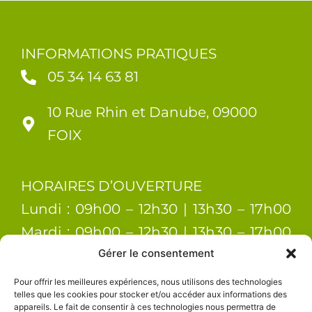
INFORMATIONS PRATIQUES
05 34 14 63 81
10 Rue Rhin et Danube, 09000
FOIX
HORAIRES D’OUVERTURE
Lundi : 09h00 – 12h30 | 13h30 – 17h00
Mardi : 09h00 – 12h30 | 13h30 – 17h00
Mercredi : 09h00 – 12h30 | 13h30 –
Gérer le consentement
17h00 Jeudi : 09h00 – 12h30 | 13h30 –
Pour offrir les meilleures expériences, nous utilisons des technologies
telles que les cookies pour stocker et/ou accéder aux informations des
17h00 Vendredi : 09h00 – 12h30 | 13h30
appareils. Le fait de consentir à ces technologies nous permettra de