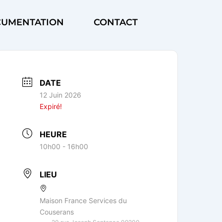
UMENTATION
CONTACT
DATE
12 Juin 2026
Expiré!
HEURE
10h00 - 16h00
LIEU
Maison France Services du
Couserans