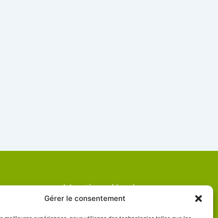
Mentions légales
Gérer le consentement
F
a