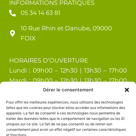
INFORMATIONS PRATIQUES
05 34 14 63 81
10 Rue Rhin et Danube, 09000
FOIX
HORAIRES D’OUVERTURE
Lundi : 09h00 – 12h30 | 13h30 – 17h00
Mardi : 09h00 – 12h30 | 13h30 – 17h00
Gérer le consentement
Mercredi : 09h00 – 12h30 | 13h30 –
17h00 Jeudi : 09h00 – 12h30 | 13h30 –
Pour offrir les meilleures expériences, nous utilisons des technologies
telles que les cookies pour stocker et/ou accéder aux informations des
17h00 Vendredi : 09h00 – 12h30 | 13h30
appareils. Le fait de consentir à ces technologies nous permettra de
traiter des données telles que le comportement de navigation ou les ID
– 17h00
uniques sur ce site. Le fait de ne pas consentir ou de retirer son
consentement peut avoir un effet négatif sur certaines caractéristiques
et fonctions.